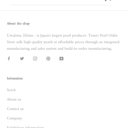
About the shop
Uwajima, Ehime , is Japan's largest pearl producer. Tensei Pearl Onlin
Store sells high-quality pearls at affordable prices through an integrated
manufacturing and sales system and build-to-order manufacturing.
Infomation
Serch
About us
Contact us
Company
Exhibition information