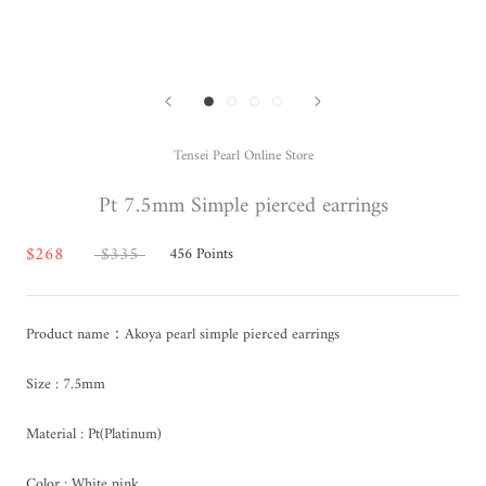
Tensei Pearl Online Store
Pt 7.5mm Simple pierced earrings
$268
$335
456
Points
Product name：Akoya pearl simple pierced earrings
Size : 7.5mm
Material : Pt(Platinum)
Color : White pink