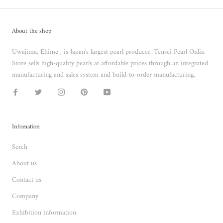
About the shop
Uwajima, Ehime , is Japan's largest pearl producer. Tensei Pearl Onlin
Store sells high-quality pearls at affordable prices through an integrated
manufacturing and sales system and build-to-order manufacturing.
Infomation
Serch
About us
Contact us
Company
Exhibition information