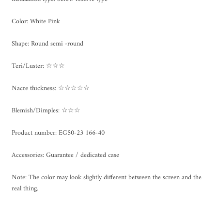
Color: White Pink
Shape: Round semi -round
Teri/Luster: ☆☆☆
Nacre thickness: ☆☆☆☆☆
Blemish/Dimples: ☆☆☆
Product number: EG50-23 166-40
Accessories: Guarantee / dedicated case
Note: The color may look slightly different between the screen and the
real thing.