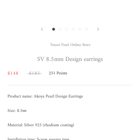
Tensei Pearl Online Store
SV 8.5mm Design earrings
$148
$185
251
Points
Product name: Akoya Pearl Design Earrings
Size: 8.5㎜
Material: Silver 925 (rhodium coating)
Installation type: Screw reserve type