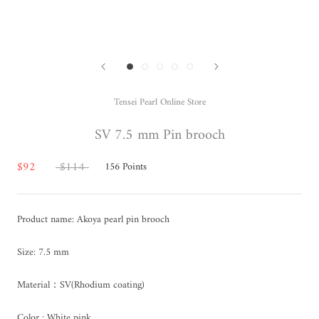
Tensei Pearl Online Store
SV 7.5 mm Pin brooch
$92
$114
156
Points
Product name: Akoya pearl pin brooch
Size: 7.5 mm
Material：SV(Rhodium coating)
Color : White pink