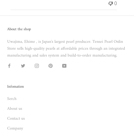
0
About the shop
Uwajima, Ehime , is Japan's largest pearl producer. Tensei Pearl Onlin
Store sells high-quality pearls at affordable prices through an integrated
manufacturing and sales system and build-to-order manufacturing.
Infomation
Serch
About us
Contact us
Company