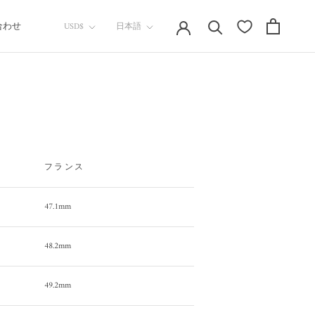
通
言
合わせ
USD$
日本語
貨
語
合わせ
フランス
47.1mm
48.2mm
49.2mm