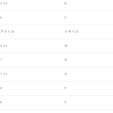
5 1/2
K
6
L
アメリカ
イギリス
6 1/2
M
7
N
7 1/2
O
8
P
8
P