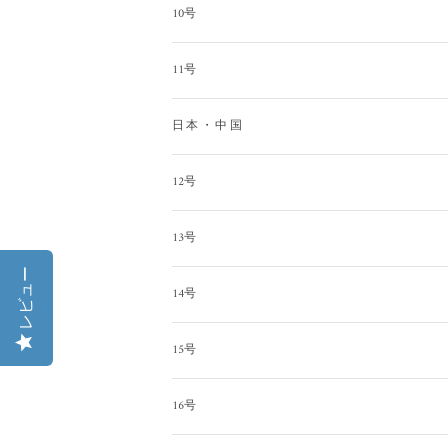
10号
11号
日本・中国
12号
13号
レビュー
14号
15号
16号