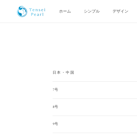
コ
ン
ホーム
シンプル
デザイン
テ
ホーム
シンプル
デザイン
ン
ツ
を
ス
キ
ッ
プ
す
日本・中国
る
7号
8号
9号