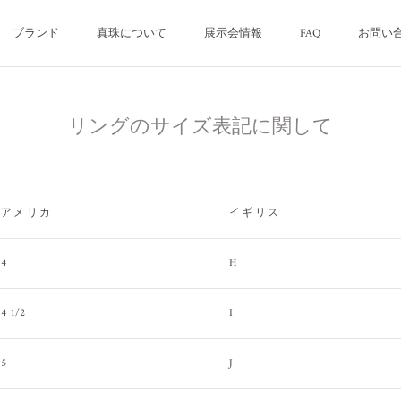
ブランド
真珠について
展示会情報
FAQ
お問い
ブランド
真珠について
FAQ
お問い
リングのサイズ表記に関して
アメリカ
イギリス
4
H
4 1/2
I
5
J