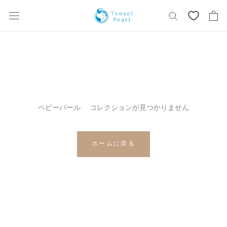
コ
ン
テ
ン
ツ
を
ス
キ
ッ
ベビーパール コレクションが見つかりません
プ
す
る
ホームに戻る