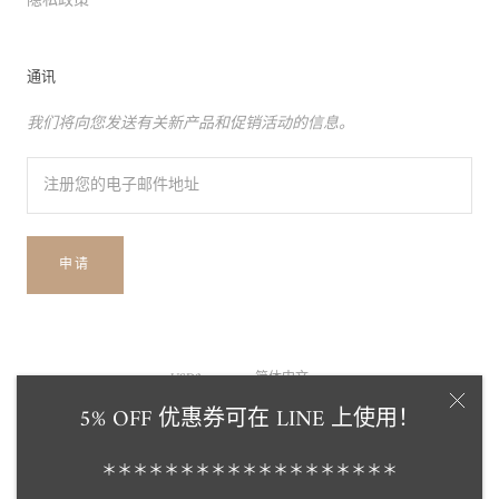
隐私政策
通讯
我们将向您发送有关新产品和促销活动的信息。
申请
货
语
USD$
简体中文
币
言
5% OFF 优惠券可在 LINE 上使用！
© Tensei Pearl Online Store 天成真珠 公式通販ショップ
由Shopify
＊＊＊＊＊＊＊＊＊＊＊＊＊＊＊＊＊＊＊